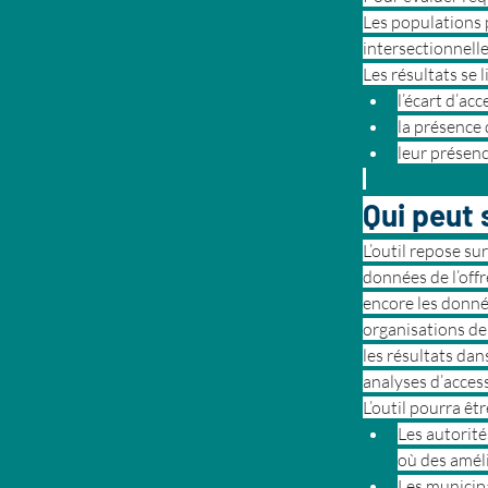
Les populations 
intersectionnelle 
Les résultats se l
l’écart d’acc
la présence 
leur présenc
Qui peut 
L’outil repose s
données de l’off
encore les donné
organisations de 
les résultats dan
analyses d’access
L’outil pourra êtr
Les autorité
où des améli
Les municipa