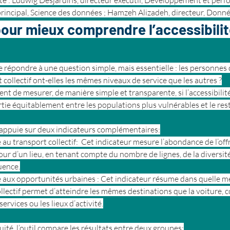
te : Ludwig Desjardins, directeur exécutif, Développement et perf
principal, Science des données ; Hamzeh Alizadeh, directeur, Donné
pour mieux comprendre l’accessibilit
e répondre à une question simple, mais essentielle : les personnes
 collectif ont-elles les mêmes niveaux de service que les autres ?
nt de mesurer, de manière simple et transparente, si l’accessibilit
artie équitablement entre les populations plus vulnérables et le rest
 s’appuie sur deux indicateurs complémentaires:
é au transport collectif:  Cet indicateur mesure l’abondance de l’off
tour d’un lieu, en tenant compte du nombre de lignes, de la diversité
uence.
é aux opportunités urbaines : Cet indicateur résume dans quelle me
llectif permet d’atteindre les mêmes destinations que la voiture, 
services ou les lieux d’activité.
uité, l’outil compare les résultats entre deux groupes: