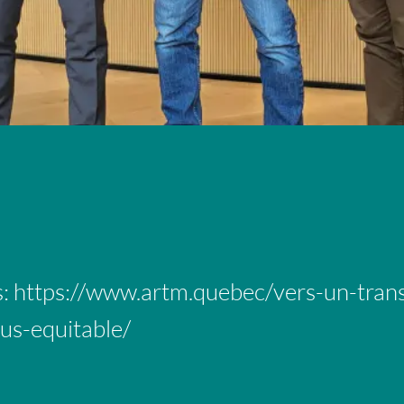
s:
https://www.artm.quebec/vers-un-tran
lus-equitable/