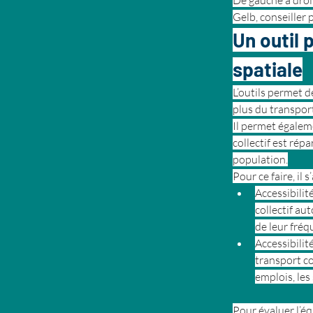
De gauche à droi
Gelb, conseiller 
Un outil 
spatiale
L’outils permet d
plus du transport
Il permet égaleme
collectif est rép
population.
Pour ce faire, il
Accessibilit
collectif au
de leur fréq
Accessibilit
transport co
emplois, les 
Pour évaluer l’éq