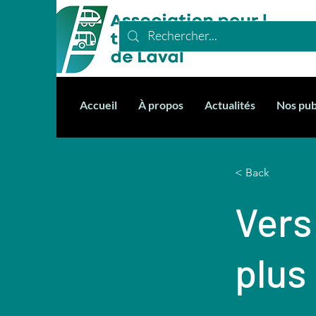
Accueil
À propos
Actualités
Nos pub
< Back
Vers
plus