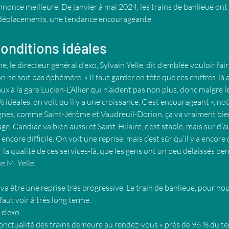
nonce meilleure. De janvier à mai 2024, les trains de banlieue ont 
 déplacements, une tendance encourageante.
onditions idéales
e, le directeur général d’exo, Sylvain Yelle, dit d’emblée vouloir fai
n ne soit pas éphémère. « Il faut garder en tête que ces chiffres-là a
aux à la gare Lucien-L’Allier qui n’aident pas non plus, donc malgré l
 idéales, on voit qu’il y a une croissance. C’est encourageant », note
ignes, comme Saint-Jérôme et Vaudreuil-Dorion, ça va vraiment bien
e. Candiac va bien aussi et Saint-Hilaire, c’est stable, mais sur d’
ncore difficile. On voit une reprise, mais c’est sûr qu’il y a encore d
a qualité de ces services-là, que les gens ont un peu délaissés pen
e M. Yelle.
a être une reprise très progressive. Le train de banlieue, pour nous
faut voir à très long terme.
 d’exo
ponctualité des trains demeure au rendez-vous « près de 96 % du tem