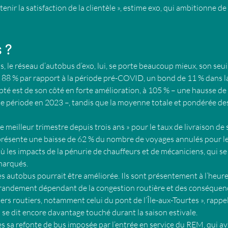
enir la satisfaction de la clientèle », estime exo, qui ambitionne de
s ?
, le réseau d’autobus d’exo, lui, se porte beaucoup mieux, son seui
à 88 % par rapport à la période pré-COVID, un bond de 11 % dans la
pté est de son côté en forte amélioration, à 105 % – une hausse de
e période en 2023 –, tandis que la moyenne totale et pondérée des
le meilleur trimestre depuis trois ans » pour le taux de livraison de s
présente une baisse de 62 % du nombre de voyages annulés pour l
 les impacts de la pénurie de chauffeurs et de mécaniciens, qui se
 marqués.
es autobus pourrait être améliorée. Ils sont présentement à l’heur
 grandement dépendant de la congestion routière et des conséquen
s routiers, notamment celui du pont de l’Île-aux-Tourtes », rappell
 se dit encore davantage touché durant la saison estivale.
ès sa refonte de bus imposée par l’entrée en service du REM, qui a