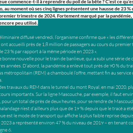
ieue commence-t-il à reprendre du poil de la bête ? C’est ce qu’e
o, au moment où ses cinq lignes présentent une hausse de 23 % d
premier trimestre de 2024. Fortement marqué par la pandémie,
encore peu utilisé.
liminaire diffusé vendredi, l’organisme confirme que « les différent
 ont accueilli près de 1,8 million de passagers au cours du premier
de 23 % par rapport à la même période en 2023 ».
are bonne nouvelle pour le train de banlieue, qui a subi une série de
es années. D’abord, la pandémie a enlevé tout près de 90 % du trafic
 métropolitain (REM) a chamboulé l’offre, mettant fin au service de
.
des travaux du REM dans le tunnel du mont Royal, en mai 2020, plu
tours importants. Sur la ligne Mascouche, par exemple, il faut env
 pour un total de près de deux heures, pour se rendre de Mascouch
alandage n’est d’ailleurs plus que de 19 % depuis que le tracé a été
eue est le mode de transport qui affiche la plus faible reprise depui
 2023 a représenté environ 47 % du niveau de 2019 – en tenant co
igne 6.