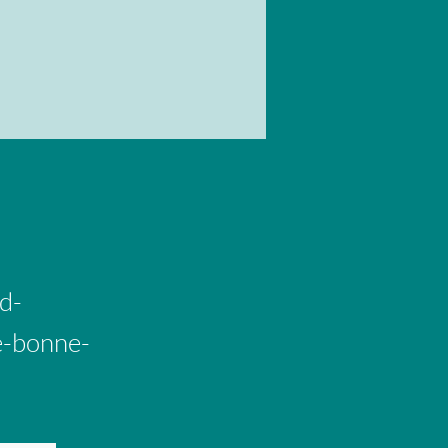
d-
e-bonne-