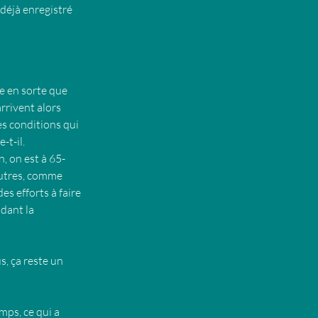
déjà enregistré 
re en sorte que 
rrivent alors 
es conditions qui 
-t-il.
, on est à 65-
autres, comme 
es efforts à faire 
dant la 
, ça reste un 
ps, ce qui a 