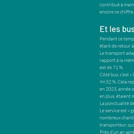
contribué à maint
encore ce chiffre.
Et les bu
Pendant ce temps
étant de retour 
Le transport ada
rapport à la mêm
est de 71 %.
Côté bus, c’est « 
99,52 %. Cela re
en 2023, année où
en plus, étaient
La ponctualité d
Le service est «
nombreux chantier
transporteur, qui
Près d’un an apr