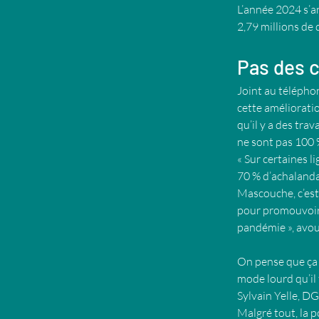
L’année 2024 s’an
2,79 millions de
Pas des c
Joint au téléphon
cette amélioratio
qu’il y a des trav
ne sont pas 100 %
« Sur certaines l
70 % d’achalandag
Mascouche, c’est e
pour promouvoir l
pandémie », avou
On pense que ça v
mode lourd qu’il 
Sylvain Yelle, DG
Malgré tout, la 