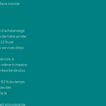
 faire monter 
l d’achalandage 
 dernière année. 
 13 % par 
 services d’exo 
ervice, à 
e même trimestre 
 résorbe de plus 
e 82 % du temps.
ces des 
e le 
vait provoqué de 