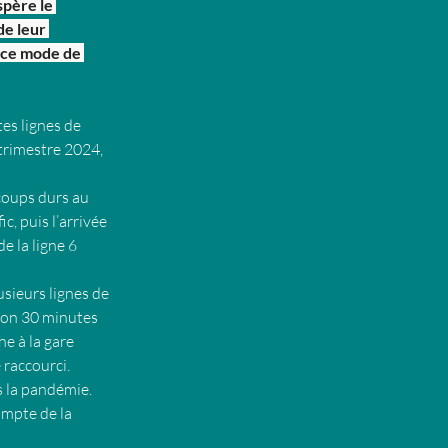
spère le 
e leur 
 ce mode de 
es lignes de 
 trimestre 2024, 
 coups durs au 
, puis l’arrivée 
 la ligne 6 
sieurs lignes de 
iron 30 minutes 
e à la gare 
 raccourci.
s la pandémie. 
mpte de la 