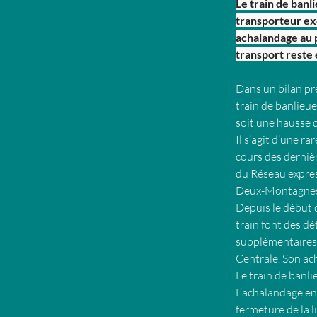
Le train de banl
transporteur ex
achalandage au 
transport reste 
Dans un bilan pré
train de banlieue
soit une hausse 
Il s’agit d’une r
cours des dernièr
du Réseau express
Deux-Montagnes
Depuis le début 
train font des dé
supplémentaires,
Centrale. Son ach
Le train de banli
L’achalandage en
fermeture de la l