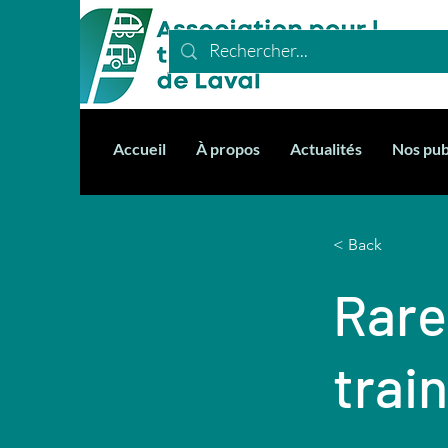
Accueil
À propos
Actualités
Nos pub
< Back
Rare
trai