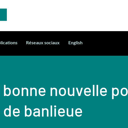
lications
Réseaux sociaux
English
 bonne nouvelle po
n de banlieue